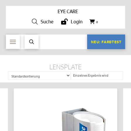
EYE CARE
Suche
Login
0
NEU: FARBTEST
LENSPLATE
Einzelnes Ergebnis wird
angezeigt