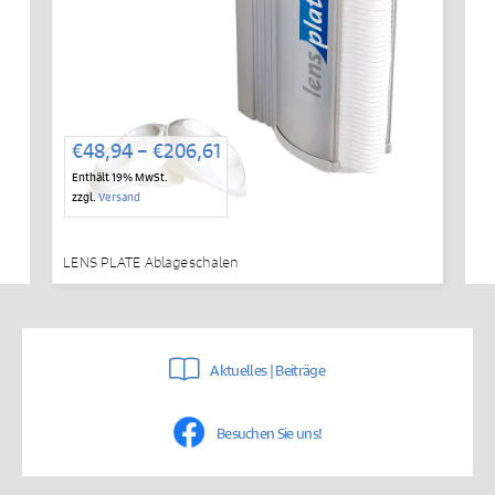
Preisspanne:
€
48,94
–
€
206,61
€48,94
Enthält 19% MwSt.
bis
zzgl.
Versand
€206,61
LENS PLATE Ablageschalen
Aktuelles | Beiträge
Besuchen Sie uns!