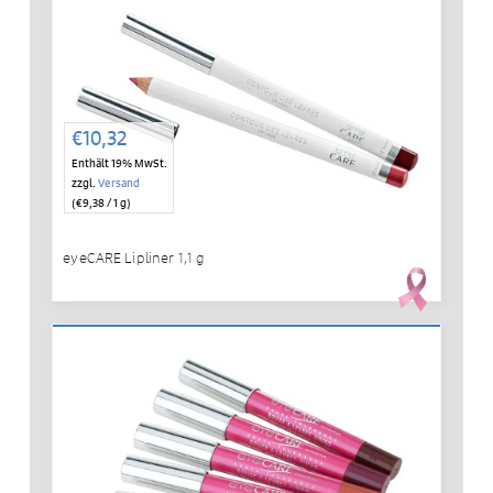
€
10,32
Enthält 19% MwSt.
zzgl.
Versand
(
€
9,38
/ 1 g)
eyeCARE Lipliner 1,1 g