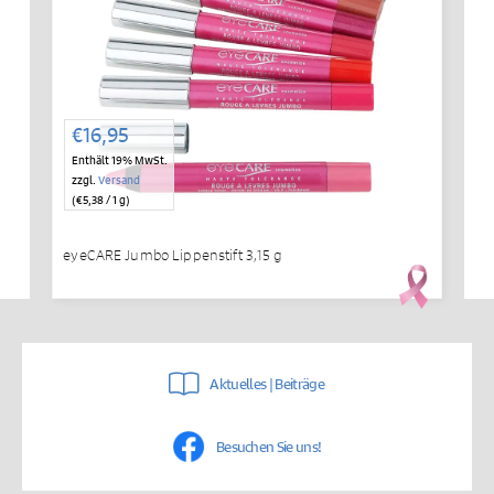
€
16,95
Enthält 19% MwSt.
zzgl.
Versand
(
€
5,38
/ 1 g)
eyeCARE Jumbo Lippenstift 3,15 g
Aktuelles | Beiträge
Besuchen Sie uns!