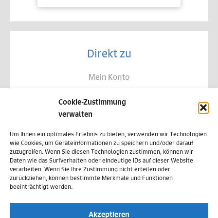
Direkt zu
Mein Konto
Kontakt
Cookie-Zustimmung
Allgemeine Geschäftsbedingungen
verwalten
Datenschutz
Um Ihnen ein optimales Erlebnis zu bieten, verwenden wir Technologien
wie Cookies, um Geräteinformationen zu speichern und/oder darauf
Widerruf
zuzugreifen. Wenn Sie diesen Technologien zustimmen, können wir
Daten wie das Surfverhalten oder eindeutige IDs auf dieser Website
Zahlungsweisen
verarbeiten. Wenn Sie Ihre Zustimmung nicht erteilen oder
zurückziehen, können bestimmte Merkmale und Funktionen
Versand & Lieferung
beeinträchtigt werden.
Impressum
Akzeptieren
Cookie-Richtlinie (EU)