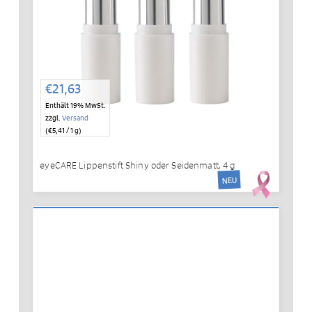
€
21,63
Enthält 19% MwSt.
zzgl.
Versand
(
€
5,41
/ 1 g)
eyeCARE Lippenstift Shiny oder Seidenmatt, 4 g
NEU