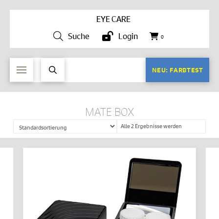
EYE CARE
Suche
Login
0
NEU: FARBTEST
MATE BOX
Alle 2 Ergebnisse werden
angezeigt