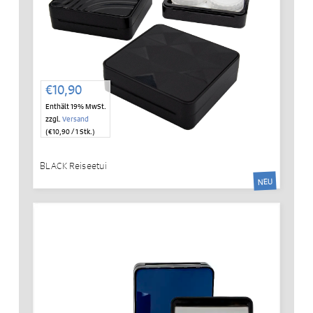
€
10,90
Enthält 19% MwSt.
zzgl.
Versand
(
€
10,90
/ 1 Stk.)
BLACK Reiseetui
NEU