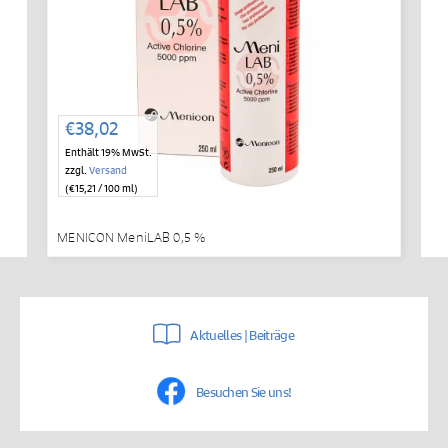
€
38,02
Enthält 19% MwSt.
zzgl.
Versand
(
€
15,21
/ 100 ml)
MENICON MeniLAB 0,5 %
Aktuelles | Beiträge
Besuchen Sie uns!