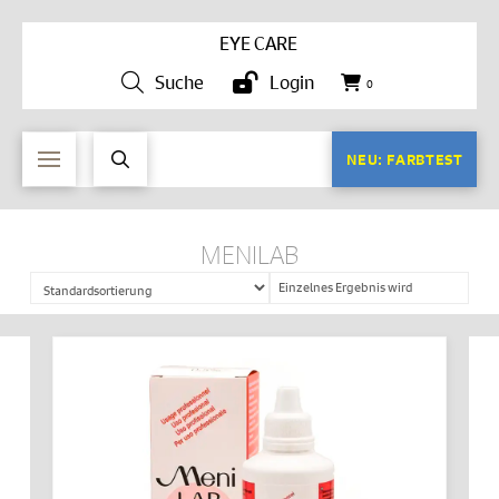
EYE CARE
Suche
Login
0
NEU: FARBTEST
MENILAB
Einzelnes Ergebnis wird
angezeigt
IN DEN WARENKORB