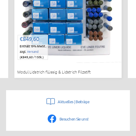
€
849,60
Enthält 19% MwSt.
zzgl.
Versand
(
€
849,60
/ 1 Stk.)
Modul Lidstrich flüssig & Lidstrich Filzstift
Aktuelles | Beiträge
Besuchen Sie uns!