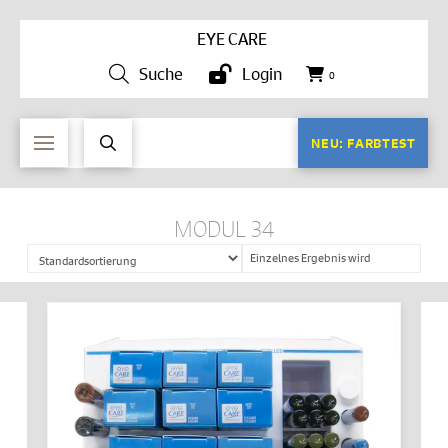
EYE CARE
Suche
Login
0
NEU: FARBTEST
MODUL 34
Einzelnes Ergebnis wird
angezeigt
IN DEN WARENKORB