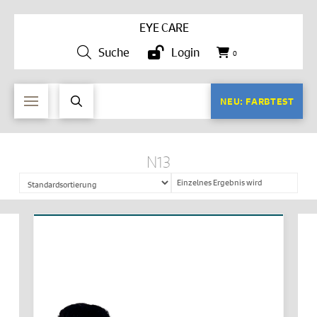
EYE CARE
Suche
Login
0
NEU: FARBTEST
N13
Einzelnes Ergebnis wird
angezeigt