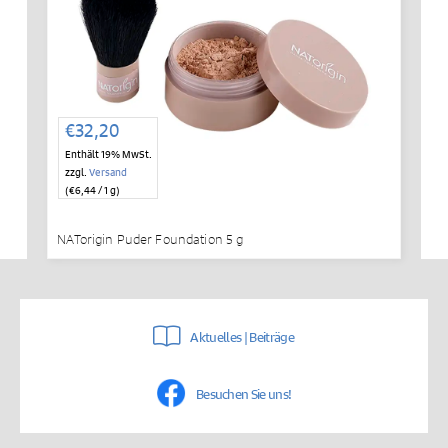
€
32,20
Enthält 19% MwSt.
zzgl.
Versand
(
€
6,44
/ 1 g)
NATorigin Puder Foundation 5 g
Aktuelles | Beiträge
Besuchen Sie uns!