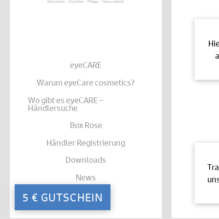
Hi
a
eyeCARE
Warum eyeCare cosmetics?
Wo gibt es eyeCARE –
Händlersuche
Box Rose
Händler Registrierung
Downloads
Tra
News
uns
Kontakt
5 € GUTSCHEIN