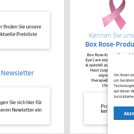
er finden Sie unsere
ktuelle Preisliste
Kennen Sie un
Box Rose-Produ
Box Rose Kosmetikproduk
Eye Care sind sehr hochver
& speziell auf die Bedürfnis
Haut zugeschnitten. De
Newsletter
eignen sie sich auc
Um Ihnen ei
therapiebegleitend bei 
um Gerätein
Chemotherapie.
Technologie
auf dieser 
zurückziehe
gen Sie sich hier für
Produkte
eren Newletter ein
kennenlernen
Akze