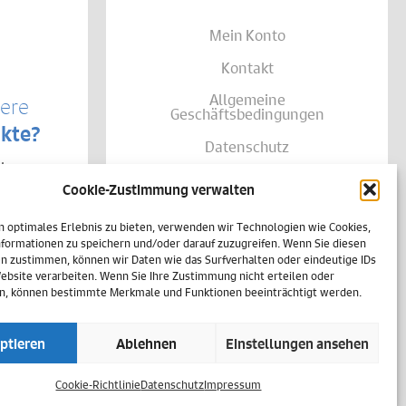
Mein Konto
Kontakt
Allgemeine
sere
Geschäftsbedingungen
kte?
Datenschutz
te von
Widerruf
träglich
Cookie-Zustimmung verwalten
se Ihrer
Zahlungsweisen
shalb
h
n optimales Erlebnis zu bieten, verwenden wir Technologien wie Cookies,
Versand & Lieferung
einer
formationen zu speichern und/oder darauf zuzugreifen. Wenn Sie diesen
n zustimmen, können wir Daten wie das Surfverhalten oder eindeutige IDs
Impressum
Website verarbeiten. Wenn Sie Ihre Zustimmung nicht erteilen oder
n, können bestimmte Merkmale und Funktionen beeinträchtigt werden.
Cookie-Richtlinie (EU)
ptieren
Ablehnen
Einstellungen ansehen
Vertrag widerrufen
Cookie-Richtlinie
Datenschutz
Impressum