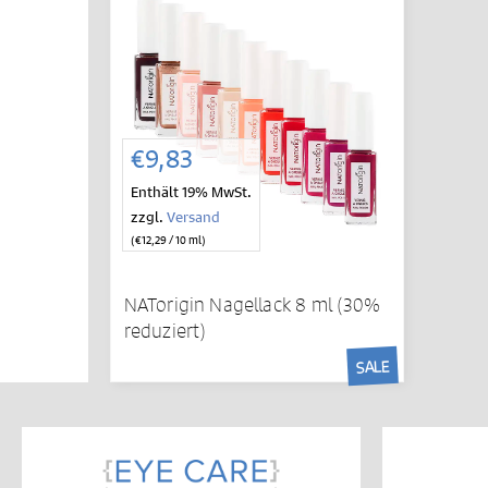
€
9,83
Enthält 19% MwSt.
zzgl.
Versand
(
€
12,29
/ 10 ml)
NATorigin Nagellack 8 ml (30%
reduziert)
SALE