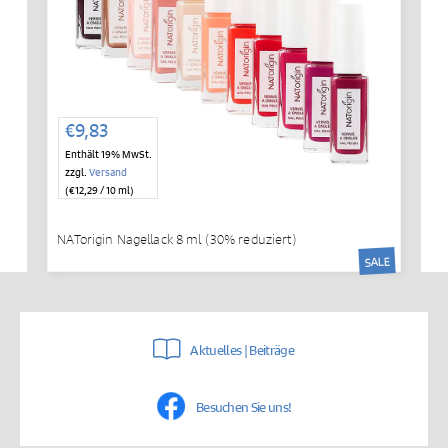
€
9,83
Enthält 19% MwSt.
zzgl.
Versand
(
€
12,29
/ 10 ml)
NATorigin Nagellack 8 ml (30% reduziert)
SALE
Aktuelles | Beiträge
Besuchen Sie uns!