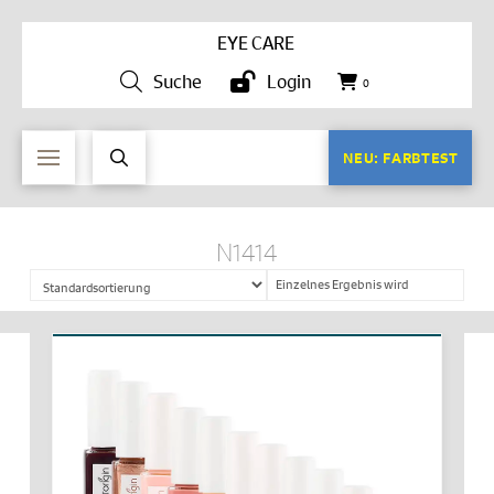
EYE CARE
Suche
Login
0
NEU: FARBTEST
N1414
Einzelnes Ergebnis wird
angezeigt