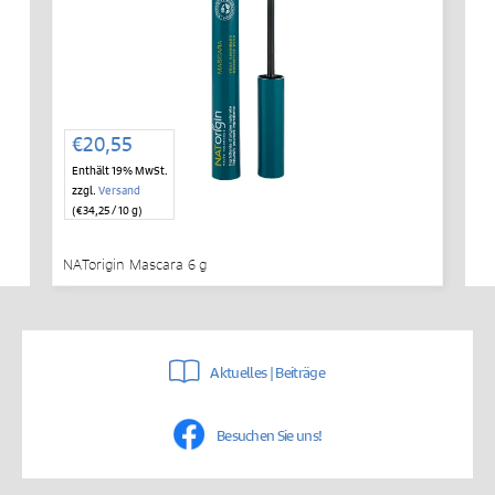
€
20,55
Enthält 19% MwSt.
zzgl.
Versand
(
€
34,25
/ 10 g)
NATorigin Mascara 6 g
Aktuelles | Beiträge
Besuchen Sie uns!