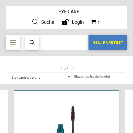
EYE CARE
Suche
Login
0
NEU: FARBTEST
N203
Einzelnes Ergebnis wird
angezeigt