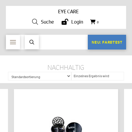
EYE CARE
Suche
Login
0
NEU: FARBTEST
NACHHALTIG
Einzelnes Ergebnis wird
angezeigt