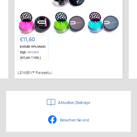
€
11,60
Enthält 19% MwSt.
zzgl.
Versand
(
€
11,60
/ 1 Stk.)
LENSBIX® Reiseetui
Aktuelles | Beiträge
Besuchen Sie uns!