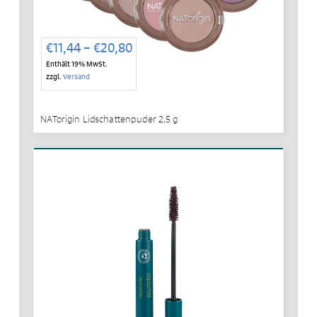
Preisspanne:
€
11,44
–
€
20,80
€11,44
Enthält 19% MwSt.
bis
zzgl.
Versand
€20,80
NATorigin Lidschattenpuder 2,5 g