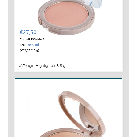
€
27,50
Enthält 19% MwSt.
zzgl.
Versand
(
€
32,35
/ 10 g)
NATorigin Highlighter 8,5 g