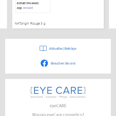
€15,34
Enthält 19% MwSt.
bis
zzgl.
Versand
€27,90
NATorigin Rouge 3 g
Aktuelles | Beiträge
Besuchen Sie uns!
eyeCARE
Warum eyeCare cosmetics?