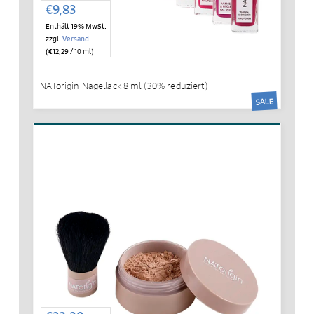
€
9,83
Enthält 19% MwSt.
zzgl.
Versand
(
€
12,29
/ 10 ml)
NATorigin Nagellack 8 ml (30% reduziert)
SALE