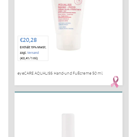
€
20,28
Enthält 19% MwSt.
zzgl.
Versand
(
€
0,41
/ 1 ml)
eyeCARE AQUALISS Hand-und Fußcreme 50 ml
IN DEN WARENKORB