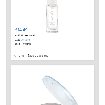
€
14,49
Enthält 19% MwSt.
zzgl.
Versand
(
€
18,11
/ 10 ml)
NATorigin Base Coat 8 ml