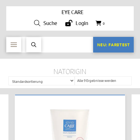
EYE CARE
Suche
Login
0
NEU: FARBTEST
NATORIGIN
Alle 9 Ergebnisse werden
angezeigt
IN DEN WARENKORB