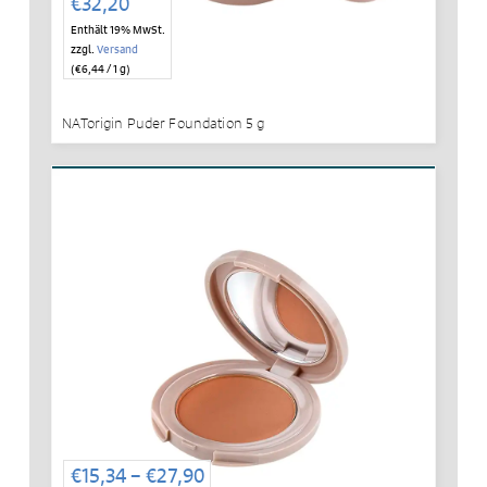
€
32,20
Enthält 19% MwSt.
zzgl.
Versand
(
€
6,44
/ 1 g)
NATorigin Puder Foundation 5 g
Preisspanne:
€
15,34
–
€
27,90