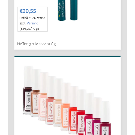
€
20,55
Enthält 19% MwSt.
zzgl.
Versand
(
€
34,25
/ 10 g)
NATorigin Mascara 6 g