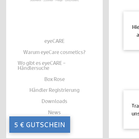
Hi
a
eyeCARE
Warum eyeCare cosmetics?
Wo gibt es eyeCARE –
Händlersuche
Box Rose
Händler Registrierung
Downloads
Tra
News
uns
Kontakt
5 € GUTSCHEIN