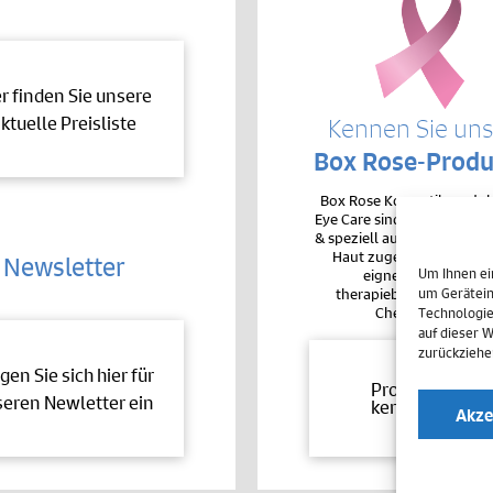
er finden Sie unsere
ktuelle Preisliste
Kennen Sie un
Box Rose-Produ
Box Rose Kosmetikproduk
Eye Care sind sehr hochver
& speziell auf die Bedürfnis
Haut zugeschnitten. De
Newsletter
Um Ihnen ei
eignen sie sich auc
therapiebegleitend bei 
um Gerätein
Chemotherapie.
Technologie
auf dieser 
zurückziehe
gen Sie sich hier für
Produkte
eren Newletter ein
kennenlernen
Akze