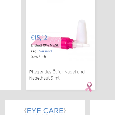
IN DEN
WARENKORB
€
15,12
Enthält 19% MwSt.
zzgl.
Versand
(
€
3,02
/ 1 ml)
Pflegendes Öl für Nägel und
Nagelhaut 5 ml