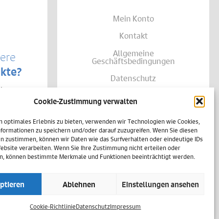
Mein Konto
Kontakt
Allgemeine
sere
Geschäftsbedingungen
kte?
Datenschutz
te von
Widerruf
träglich
Cookie-Zustimmung verwalten
se Ihrer
Zahlungsweisen
shalb
n optimales Erlebnis zu bieten, verwenden wir Technologien wie Cookies,
h
Versand & Lieferung
einer
formationen zu speichern und/oder darauf zuzugreifen. Wenn Sie diesen
n zustimmen, können wir Daten wie das Surfverhalten oder eindeutige IDs
Impressum
Website verarbeiten. Wenn Sie Ihre Zustimmung nicht erteilen oder
n, können bestimmte Merkmale und Funktionen beeinträchtigt werden.
Cookie-Richtlinie (EU)
ptieren
Ablehnen
Einstellungen ansehen
Vertrag widerrufen
Cookie-Richtlinie
Datenschutz
Impressum