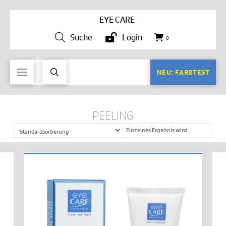
EYE CARE
Suche
Login
0
NEU: FARBTEST
PEELING
Einzelnes Ergebnis wird
angezeigt
IN DEN WARENKORB