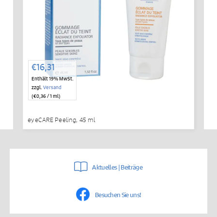
€
16,31
Enthält 19% MwSt.
zzgl.
Versand
(
€
0,36
/ 1 ml)
eyeCARE Peeling, 45 ml
Aktuelles | Beiträge
Besuchen Sie uns!