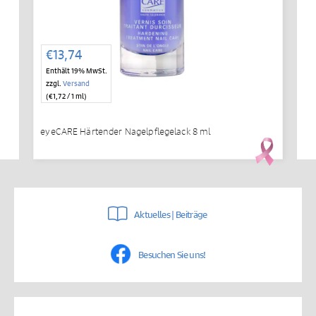
€
13,74
Enthält 19% MwSt.
zzgl.
Versand
(
€
1,72
/ 1 ml)
eyeCARE Härtender Nagelpflegelack 8 ml
Aktuelles | Beiträge
Besuchen Sie uns!