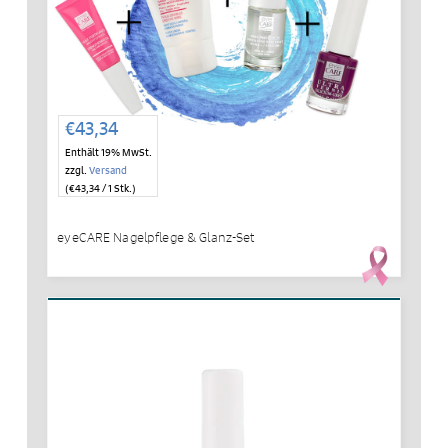
€
43,34
Enthält 19% MwSt.
zzgl.
Versand
(
€
43,34
/ 1 Stk.)
eyeCARE Nagelpflege & Glanz-Set
IN DEN WARENKORB