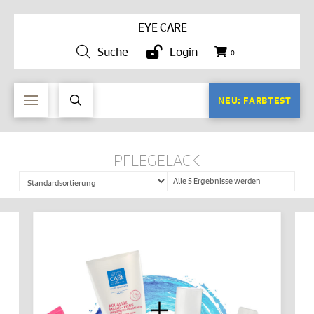
EYE CARE
Suche
Login
0
NEU: FARBTEST
PFLEGELACK
Alle 5 Ergebnisse werden
angezeigt