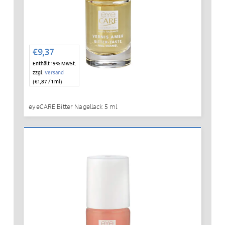
€
9,37
Enthält 19% MwSt.
zzgl.
Versand
(
€
1,87
/ 1 ml)
eyeCARE Bitter Nagellack 5 ml
IN DEN WARENKORB