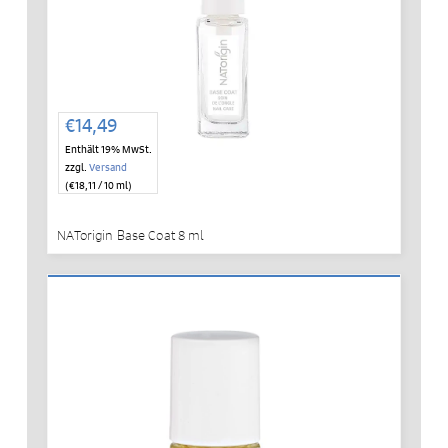
€
14,49
Enthält 19% MwSt.
zzgl.
Versand
(
€
18,11
/ 10 ml)
NATorigin Base Coat 8 ml
IN DEN WARENKORB