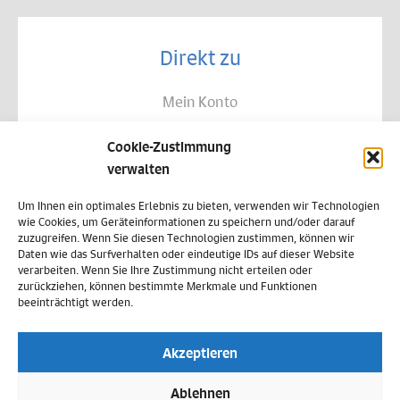
Direkt zu
Mein Konto
Kontakt
Cookie-Zustimmung
Allgemeine Geschäftsbedingungen
verwalten
Datenschutz
Um Ihnen ein optimales Erlebnis zu bieten, verwenden wir Technologien
wie Cookies, um Geräteinformationen zu speichern und/oder darauf
Widerruf
zuzugreifen. Wenn Sie diesen Technologien zustimmen, können wir
Daten wie das Surfverhalten oder eindeutige IDs auf dieser Website
Zahlungsweisen
verarbeiten. Wenn Sie Ihre Zustimmung nicht erteilen oder
zurückziehen, können bestimmte Merkmale und Funktionen
Versand & Lieferung
beeinträchtigt werden.
Impressum
Akzeptieren
Cookie-Richtlinie (EU)
Ablehnen