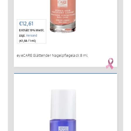
€
12,61
Enthält 19% MwSt.
zzgl.
Versand
(
€
1,58
/ 1 ml)
eyeCARE Glättender Nagelpflegelack 8 ml
IN DEN WARENKORB