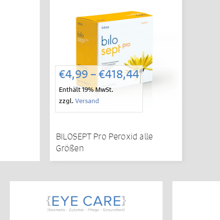
Preisspanne:
€
4,99
–
€
418,44
€4,99
Enthält 19% MwSt.
bis
zzgl.
Versand
€418,44
BILOSEPT Pro Peroxid alle
Größen