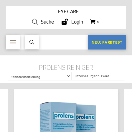
EYE CARE
Suche
Login
0
NEU: FARBTEST
PROLENS REINIGER
Einzelnes Ergebnis wird
angezeigt