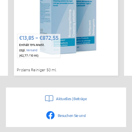
Preisspanne:
€
13,85
–
€
872,55
€13,85
Enthält 19% MwSt.
bis
zzgl.
Versand
€872,55
(
€
2,77
/ 10 ml)
Prolens Reiniger 50 ml
Aktuelles | Beiträge
Besuchen Sie uns!