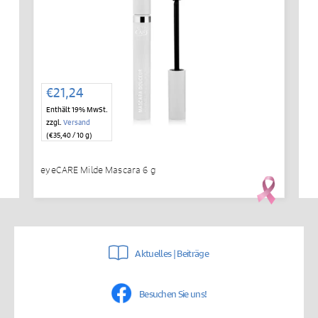
€
21,24
Enthält 19% MwSt.
zzgl.
Versand
(
€
35,40
/ 10 g)
eyeCARE Milde Mascara 6 g
Aktuelles | Beiträge
Besuchen Sie uns!