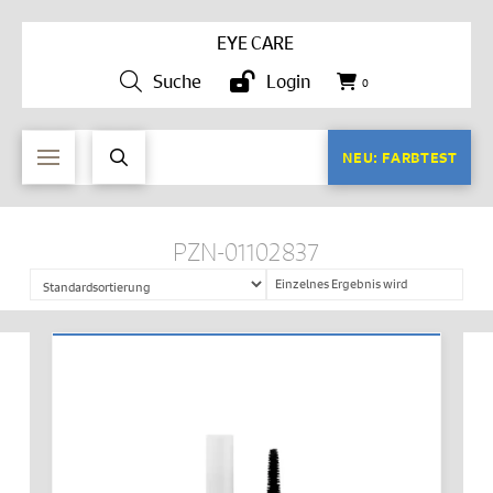
EYE CARE
Suche
Login
0
NEU: FARBTEST
PZN-01102837
Einzelnes Ergebnis wird
angezeigt