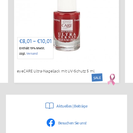
Preisspanne:
€
8,01
–
€
10,01
€8,01
Enthält 19% MwSt.
bis
zzgl.
Versand
€10,01
eyeCARE Ultra-Nagellack mit UV-Schutz 5 ml
SALE
Aktuelles | Beiträge
Besuchen Sie uns!