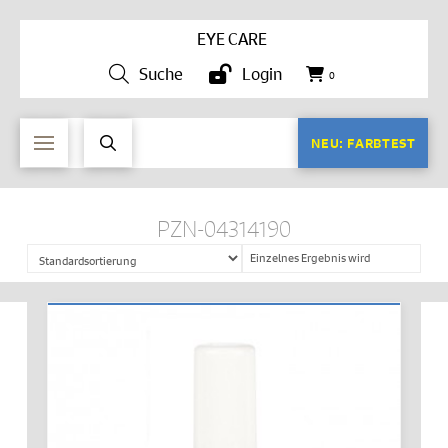
EYE CARE
Suche
Login
0
NEU: FARBTEST
PZN-04314190
Einzelnes Ergebnis wird
angezeigt