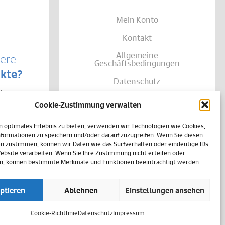
Mein Konto
Kontakt
Allgemeine
sere
Geschäftsbedingungen
kte?
Datenschutz
te von
Widerruf
träglich
Cookie-Zustimmung verwalten
se Ihrer
Zahlungsweisen
shalb
h
n optimales Erlebnis zu bieten, verwenden wir Technologien wie Cookies,
Versand & Lieferung
einer
formationen zu speichern und/oder darauf zuzugreifen. Wenn Sie diesen
n zustimmen, können wir Daten wie das Surfverhalten oder eindeutige IDs
Impressum
Website verarbeiten. Wenn Sie Ihre Zustimmung nicht erteilen oder
n, können bestimmte Merkmale und Funktionen beeinträchtigt werden.
Cookie-Richtlinie (EU)
ptieren
Ablehnen
Einstellungen ansehen
Vertrag widerrufen
Cookie-Richtlinie
Datenschutz
Impressum