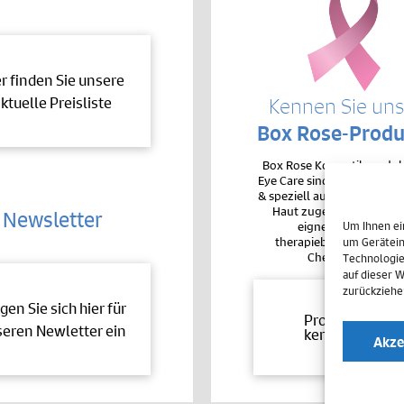
er finden Sie unsere
ktuelle Preisliste
Kennen Sie un
Box Rose-Produ
Box Rose Kosmetikproduk
Eye Care sind sehr hochver
& speziell auf die Bedürfnis
Haut zugeschnitten. De
Newsletter
eignen sie sich auc
Um Ihnen ei
therapiebegleitend bei 
um Gerätein
Chemotherapie.
Technologie
auf dieser 
zurückziehe
gen Sie sich hier für
Produkte
eren Newletter ein
kennenlernen
Akze