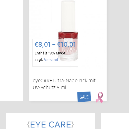
Preisspanne:
€
8,01
–
€
10,01
€8,01
Enthält 19% MwSt.
bis
zzgl.
Versand
€10,01
eyeCARE Ultra-Nagellack mit
UV-Schutz 5 ml
SALE