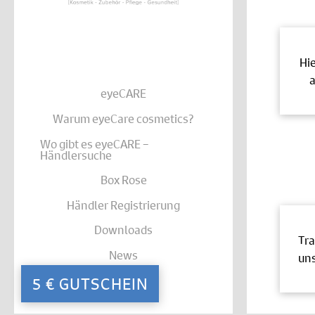
Hi
a
eyeCARE
Warum eyeCare cosmetics?
Wo gibt es eyeCARE –
Händlersuche
Box Rose
Händler Registrierung
Downloads
Tra
News
uns
Kontakt
5 € GUTSCHEIN