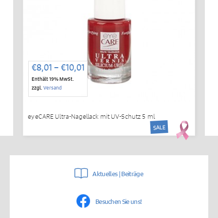
Preisspanne:
€
8,01
–
€
10,01
€8,01
Enthält 19% MwSt.
bis
zzgl.
Versand
€10,01
eyeCARE Ultra-Nagellack mit UV-Schutz 5 ml
SALE
Aktuelles | Beiträge
Besuchen Sie uns!