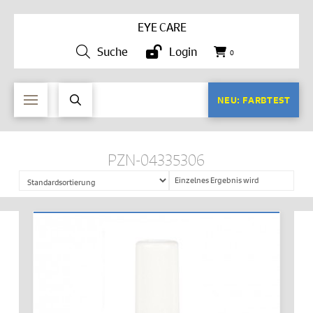
EYE CARE
Suche
Login
0
NEU: FARBTEST
PZN-04335306
Einzelnes Ergebnis wird
angezeigt