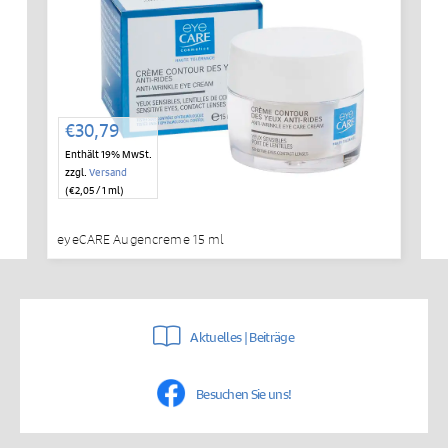
€
30,79
Enthält 19% MwSt.
zzgl.
Versand
(
€
2,05
/ 1 ml)
eyeCARE Augencreme 15 ml
Aktuelles | Beiträge
Besuchen Sie uns!