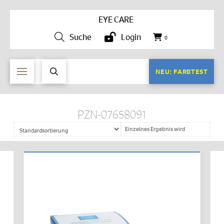
EYE CARE
Suche
Login
0
NEU: FARBTEST
PZN-07658091
Einzelnes Ergebnis wird
angezeigt
IN DEN WARENKORB