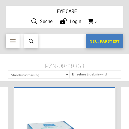
EYE CARE
Suche
Login
0
NEU: FARBTEST
PZN-08518363
Einzelnes Ergebnis wird
angezeigt
IN DEN WARENKORB