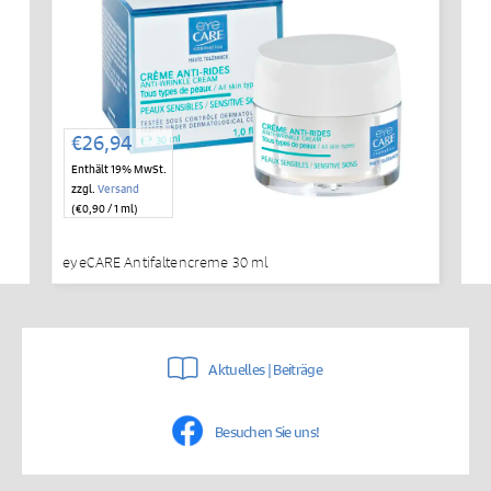
€
26,94
Enthält 19% MwSt.
zzgl.
Versand
(
€
0,90
/ 1 ml)
eyeCARE Antifaltencreme 30 ml
Aktuelles | Beiträge
Besuchen Sie uns!