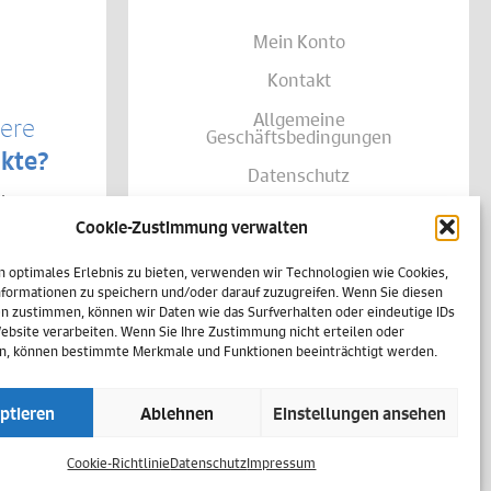
Mein Konto
Kontakt
Allgemeine
sere
Geschäftsbedingungen
kte?
Datenschutz
te von
Widerruf
träglich
Cookie-Zustimmung verwalten
se Ihrer
Zahlungsweisen
shalb
n optimales Erlebnis zu bieten, verwenden wir Technologien wie Cookies,
h
Versand & Lieferung
einer
formationen zu speichern und/oder darauf zuzugreifen. Wenn Sie diesen
n zustimmen, können wir Daten wie das Surfverhalten oder eindeutige IDs
Impressum
Website verarbeiten. Wenn Sie Ihre Zustimmung nicht erteilen oder
n, können bestimmte Merkmale und Funktionen beeinträchtigt werden.
Cookie-Richtlinie (EU)
ptieren
Ablehnen
Einstellungen ansehen
Vertrag widerrufen
Cookie-Richtlinie
Datenschutz
Impressum