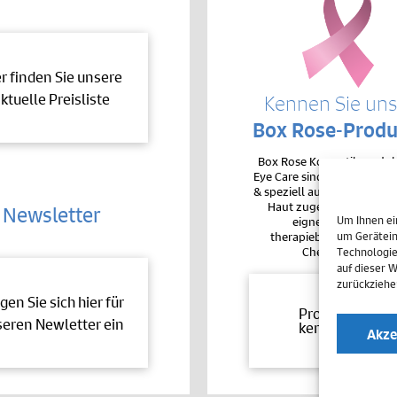
er finden Sie unsere
ktuelle Preisliste
Kennen Sie un
Box Rose-Produ
Box Rose Kosmetikproduk
Eye Care sind sehr hochver
& speziell auf die Bedürfnis
Haut zugeschnitten. De
Newsletter
Um Ihnen ei
eignen sie sich auc
therapiebegleitend bei 
um Gerätein
Chemotherapie.
Technologie
auf dieser 
zurückziehe
gen Sie sich hier für
Produkte
eren Newletter ein
kennenlernen
Akze