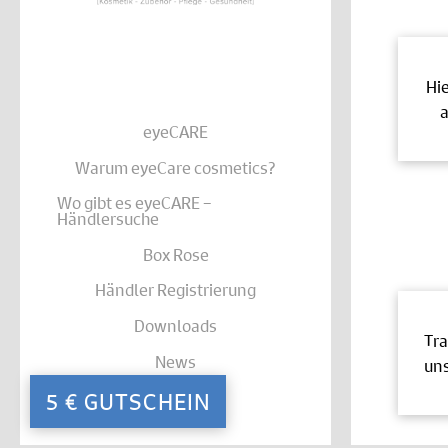
Hi
a
eyeCARE
Warum eyeCare cosmetics?
Wo gibt es eyeCARE –
Händlersuche
Box Rose
Händler Registrierung
Downloads
Tra
News
uns
Kontakt
5 € GUTSCHEIN