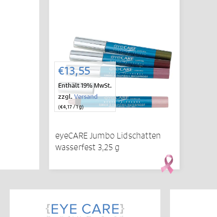
€
13,55
Enthält 19% MwSt.
zzgl.
Versand
(
€
4,17
/ 1 g)
eyeCARE Jumbo Lidschatten
wasserfest 3,25 g