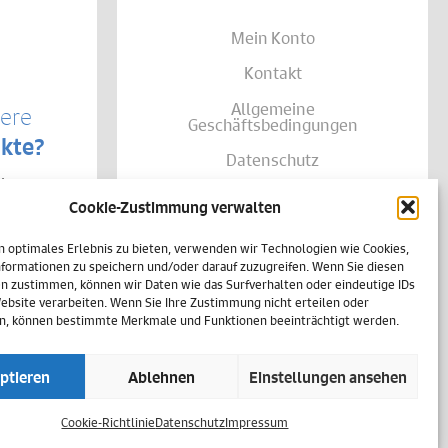
Mein Konto
Kontakt
Allgemeine
sere
Geschäftsbedingungen
kte?
Datenschutz
te von
Widerruf
träglich
Cookie-Zustimmung verwalten
se Ihrer
Zahlungsweisen
shalb
n optimales Erlebnis zu bieten, verwenden wir Technologien wie Cookies,
h
Versand & Lieferung
einer
formationen zu speichern und/oder darauf zuzugreifen. Wenn Sie diesen
n zustimmen, können wir Daten wie das Surfverhalten oder eindeutige IDs
Impressum
Website verarbeiten. Wenn Sie Ihre Zustimmung nicht erteilen oder
n, können bestimmte Merkmale und Funktionen beeinträchtigt werden.
Cookie-Richtlinie (EU)
ptieren
Ablehnen
Einstellungen ansehen
Vertrag widerrufen
Cookie-Richtlinie
Datenschutz
Impressum