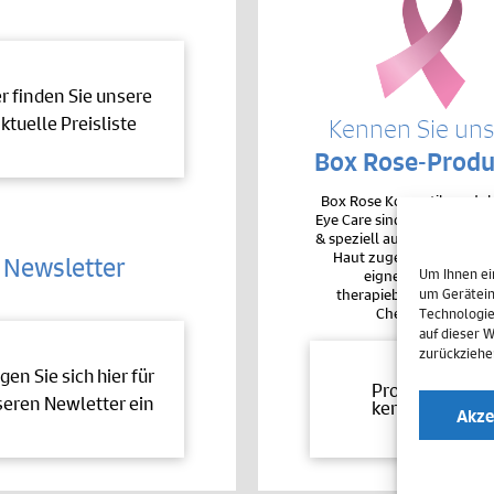
er finden Sie unsere
ktuelle Preisliste
Kennen Sie un
Box Rose-Produ
Box Rose Kosmetikproduk
Eye Care sind sehr hochver
& speziell auf die Bedürfnis
Haut zugeschnitten. De
Newsletter
Um Ihnen ei
eignen sie sich auc
therapiebegleitend bei 
um Gerätein
Chemotherapie.
Technologie
auf dieser 
zurückziehe
gen Sie sich hier für
Produkte
eren Newletter ein
kennenlernen
Akze