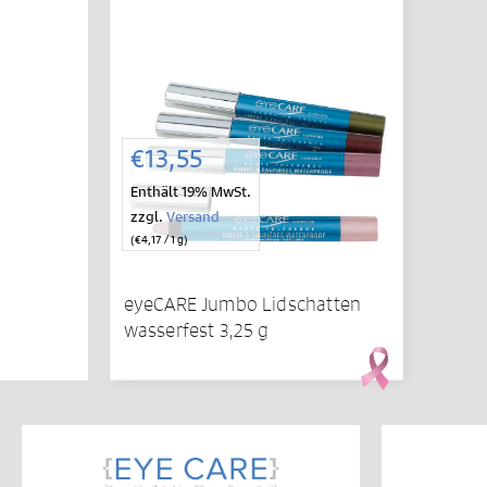
€
13,55
Enthält 19% MwSt.
zzgl.
Versand
(
€
4,17
/ 1 g)
eyeCARE Jumbo Lidschatten
wasserfest 3,25 g