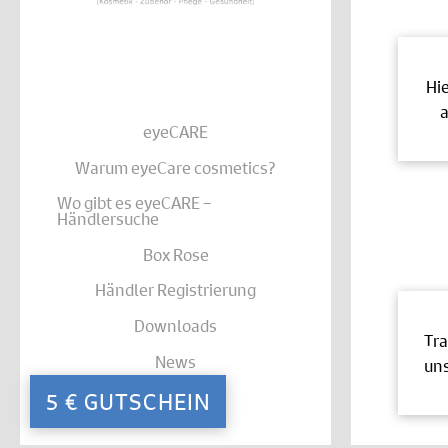
Hi
a
eyeCARE
Warum eyeCare cosmetics?
Wo gibt es eyeCARE –
Händlersuche
Box Rose
Händler Registrierung
Downloads
Tra
News
uns
Kontakt
5 € GUTSCHEIN