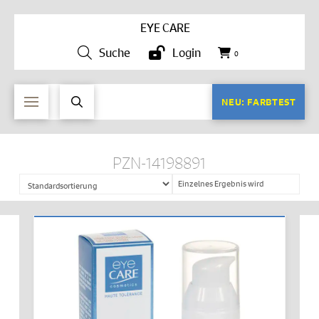
EYE CARE
Suche
Login
0
NEU: FARBTEST
PZN-14198891
Einzelnes Ergebnis wird
angezeigt
IN DEN WARENKORB