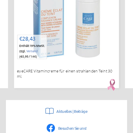
€
28,43
Enthält 19% MwSt.
zzgl.
Versand
(
€
0,95
/ 1 ml)
eyeCARE Vitamincreme für einen strahlenden Teint 30
ml
Aktuelles | Beiträge
Besuchen Sie uns!