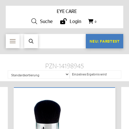
EYE CARE
Suche
Login
0
NEU: FARBTEST
PZN-14198945
Einzelnes Ergebnis wird
angezeigt
IN DEN WARENKORB