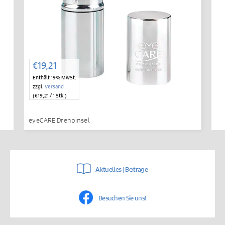
€
19,21
Enthält 19% MwSt.
zzgl.
Versand
(
€
19,21
/ 1 Stk.)
eyeCARE Drehpinsel
Aktuelles | Beiträge
Besuchen Sie uns!