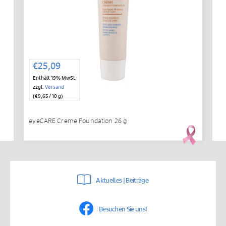
€
25,09
Enthält 19% MwSt.
zzgl.
Versand
(
€
9,65
/ 10 g)
eyeCARE Creme Foundation 26 g
Aktuelles | Beiträge
Besuchen Sie uns!