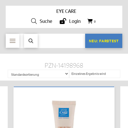
EYE CARE
Suche
Login
0
NEU: FARBTEST
PZN-14198968
Einzelnes Ergebnis wird
angezeigt