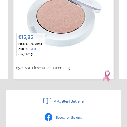
€
15,85
Enthält 19% MwSt.
zzgl.
Versand
(
€
6,34
/ 1 g)
eyeCARE Lidschattenpuder 2,5 g
Aktuelles | Beiträge
Besuchen Sie uns!