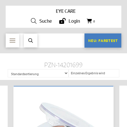
EYE CARE
Suche
Login
0
NEU: FARBTEST
PZN-14201699
Einzelnes Ergebnis wird
angezeigt