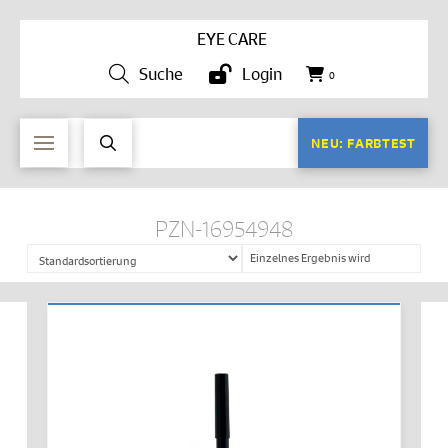
EYE CARE
Suche
Login
0
NEU: FARBTEST
PZN-16954948
Einzelnes Ergebnis wird
angezeigt