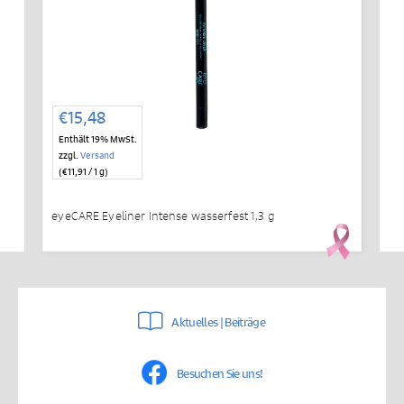
€
15,48
Enthält 19% MwSt.
zzgl.
Versand
(
€
11,91
/ 1 g)
eyeCARE Eyeliner Intense wasserfest 1,3 g
Aktuelles | Beiträge
Besuchen Sie uns!