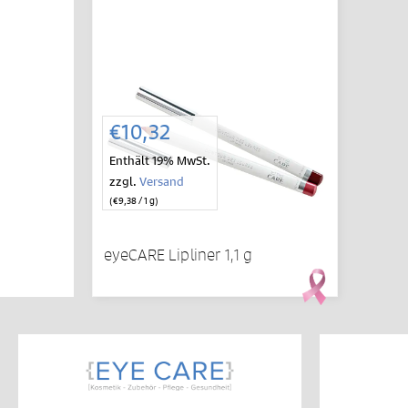
€
10,32
Enthält 19% MwSt.
zzgl.
Versand
(
€
9,38
/ 1 g)
eyeCARE Lipliner 1,1 g