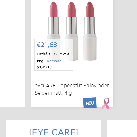
€
21,63
Enthält 19% MwSt.
zzgl.
Versand
(
€
5,41
/ 1 g)
eyeCARE Lippenstift Shiny oder
Seidenmatt, 4 g
NEU