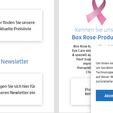
er finden Sie unsere
ktuelle Preisliste
Kennen Sie un
Box Rose-Produ
Box Rose Kosmetikproduk
Eye Care sind sehr hochver
& speziell auf die Bedürfnis
Haut zugeschnitten. De
Newsletter
eignen sie sich auc
Um Ihnen ei
therapiebegleitend bei 
um Gerätein
Chemotherapie.
Technologie
auf dieser 
zurückziehe
gen Sie sich hier für
Produkte
eren Newletter ein
kennenlernen
Akze