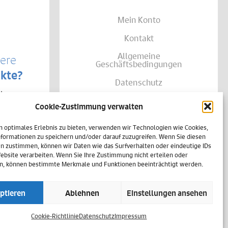
Mein Konto
Kontakt
Allgemeine
sere
Geschäftsbedingungen
kte?
Datenschutz
te von
Widerruf
träglich
Cookie-Zustimmung verwalten
se Ihrer
Zahlungsweisen
shalb
h
n optimales Erlebnis zu bieten, verwenden wir Technologien wie Cookies,
Versand & Lieferung
einer
formationen zu speichern und/oder darauf zuzugreifen. Wenn Sie diesen
n zustimmen, können wir Daten wie das Surfverhalten oder eindeutige IDs
Impressum
Website verarbeiten. Wenn Sie Ihre Zustimmung nicht erteilen oder
n, können bestimmte Merkmale und Funktionen beeinträchtigt werden.
Cookie-Richtlinie (EU)
ptieren
Ablehnen
Einstellungen ansehen
Vertrag widerrufen
Cookie-Richtlinie
Datenschutz
Impressum