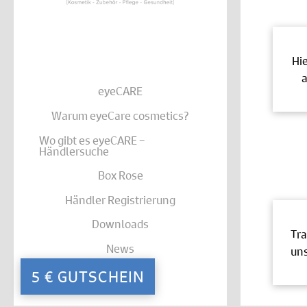
Hi
a
eyeCARE
Warum eyeCare cosmetics?
Wo gibt es eyeCARE –
Händlersuche
Box Rose
Händler Registrierung
Downloads
Tra
News
uns
Kontakt
5 € GUTSCHEIN