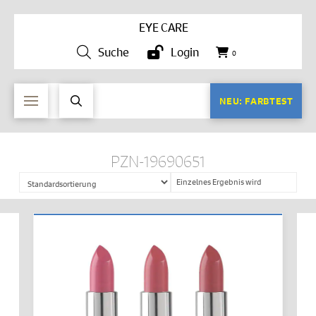
EYE CARE
Suche
Login
0
NEU: FARBTEST
PZN-19690651
Einzelnes Ergebnis wird
angezeigt