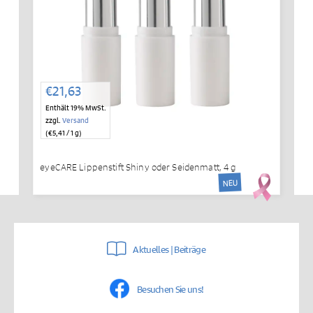
€
21,63
Enthält 19% MwSt.
zzgl.
Versand
(
€
5,41
/ 1 g)
eyeCARE Lippenstift Shiny oder Seidenmatt, 4 g
NEU
Aktuelles | Beiträge
Besuchen Sie uns!