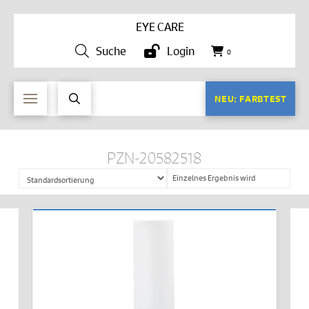
EYE CARE
Suche
Login
0
NEU: FARBTEST
PZN-20582518
Einzelnes Ergebnis wird
angezeigt