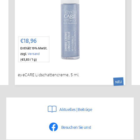
€
18,96
Enthält 19% MwSt.
zzgl.
Versand
(
€
5,83
/ 1 g)
eyeCARE Lidschattencreme, 5 ml
NEU
Aktuelles | Beiträge
Besuchen Sie uns!