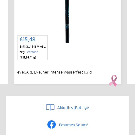
€
15,48
Enthält 19% MwSt.
zzgl.
Versand
(
€
11,91
/ 1 g)
eyeCARE Eyeliner Intense wasserfest 1,3 g
Aktuelles | Beiträge
Besuchen Sie uns!