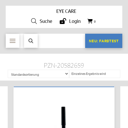
EYE CARE
Suche
Login
0
NEU: FARBTEST
PZN-20582659
Einzelnes Ergebnis wird
angezeigt