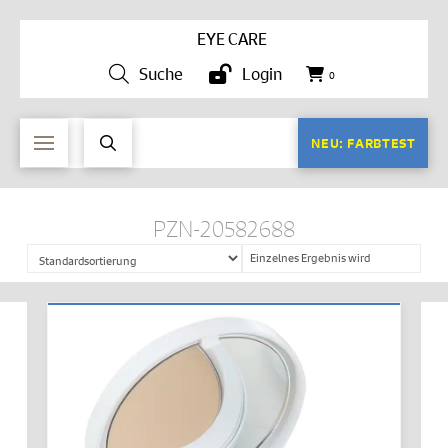
EYE CARE
Suche
Login
0
NEU: FARBTEST
PZN-20582688
Einzelnes Ergebnis wird
angezeigt