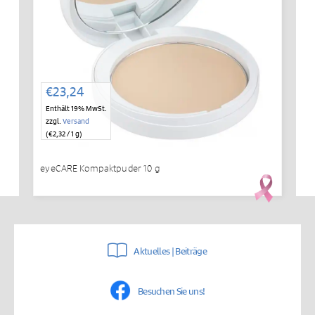
€
23,24
Enthält 19% MwSt.
zzgl.
Versand
(
€
2,32
/ 1 g)
eyeCARE Kompaktpuder 10 g
Aktuelles | Beiträge
Besuchen Sie uns!