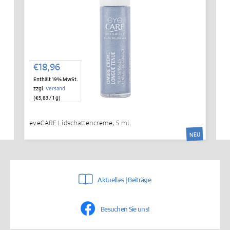
€
18,96
Enthält 19% MwSt.
zzgl.
Versand
(
€
5,83
/ 1 g)
eyeCARE Lidschattencreme, 5 ml
NEU
Aktuelles | Beiträge
Besuchen Sie uns!