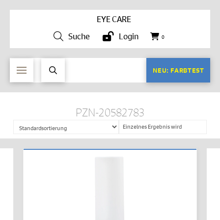
EYE CARE
Suche
Login
0
NEU: FARBTEST
PZN-20582783
Einzelnes Ergebnis wird
angezeigt