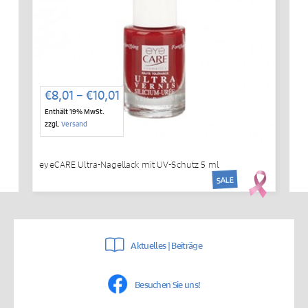
Preisspanne:
€
8,01
–
€
10,01
€8,01
Enthält 19% MwSt.
bis
zzgl.
Versand
€10,01
eyeCARE Ultra-Nagellack mit UV-Schutz 5 ml
SALE
Aktuelles | Beiträge
Besuchen Sie uns!