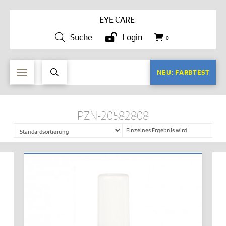
EYE CARE
Suche
Login
0
NEU: FARBTEST
PZN-20582808
Einzelnes Ergebnis wird
angezeigt