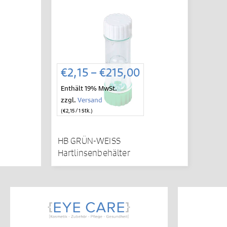
Preisspanne:
€
2,15
–
€
215,00
€2,15
Enthält 19% MwSt.
bis
zzgl.
Versand
€215,00
(
€
2,15
/ 1 Stk.)
HB GRÜN-WEISS
Hartlinsenbehälter