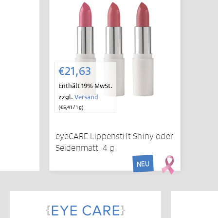
€
21,63
Enthält 19% MwSt.
zzgl.
Versand
(
€
5,41
/ 1 g)
eyeCARE Lippenstift Shiny oder
Seidenmatt, 4 g
NEU