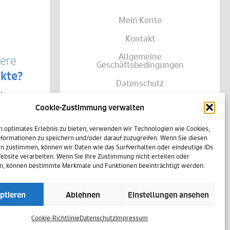
Mein Konto
Kontakt
Allgemeine
sere
Geschäftsbedingungen
kte?
Datenschutz
te von
Widerruf
träglich
Cookie-Zustimmung verwalten
se Ihrer
Zahlungsweisen
shalb
h
n optimales Erlebnis zu bieten, verwenden wir Technologien wie Cookies,
Versand & Lieferung
einer
formationen zu speichern und/oder darauf zuzugreifen. Wenn Sie diesen
n zustimmen, können wir Daten wie das Surfverhalten oder eindeutige IDs
Impressum
Website verarbeiten. Wenn Sie Ihre Zustimmung nicht erteilen oder
n, können bestimmte Merkmale und Funktionen beeinträchtigt werden.
Cookie-Richtlinie (EU)
ptieren
Ablehnen
Einstellungen ansehen
Vertrag widerrufen
Cookie-Richtlinie
Datenschutz
Impressum