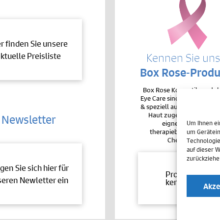
er finden Sie unsere
ktuelle Preisliste
Kennen Sie un
Box Rose-Produ
Box Rose Kosmetikproduk
Eye Care sind sehr hochver
& speziell auf die Bedürfnis
Haut zugeschnitten. De
Newsletter
eignen sie sich auc
Um Ihnen ei
therapiebegleitend bei 
um Gerätein
Chemotherapie.
Technologie
auf dieser 
zurückziehe
gen Sie sich hier für
Produkte
eren Newletter ein
kennenlernen
Akze