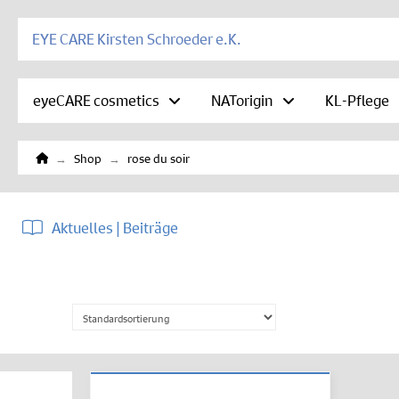
EYE CARE Kirsten Schroeder e.K.
eyeCARE cosmetics
NATorigin
KL-Pflege
Home
→
→
Shop
rose du soir
Aktuelles | Beiträge