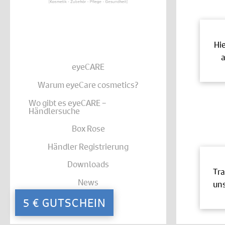
Hi
a
eyeCARE
Warum eyeCare cosmetics?
Wo gibt es eyeCARE –
Händlersuche
Box Rose
Händler Registrierung
Downloads
Tra
News
uns
Kontakt
5 € GUTSCHEIN