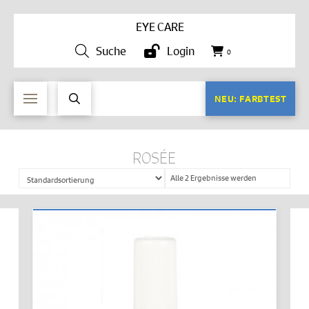
EYE CARE
Suche
Login
0
NEU: FARBTEST
ROSÉE
Alle 2 Ergebnisse werden
angezeigt