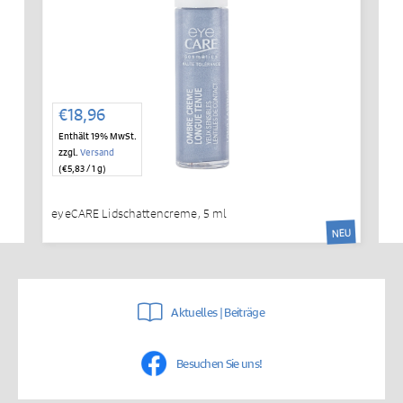
€
18,96
Enthält 19% MwSt.
zzgl.
Versand
(
€
5,83
/ 1 g)
eyeCARE Lidschattencreme, 5 ml
NEU
Aktuelles | Beiträge
Besuchen Sie uns!