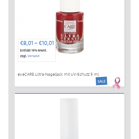
Preisspanne:
€
8,01
–
€
10,01
€8,01
Enthält 19% MwSt.
bis
zzgl.
Versand
€10,01
eyeCARE Ultra-Nagellack mit UV-Schutz 5 ml
SALE