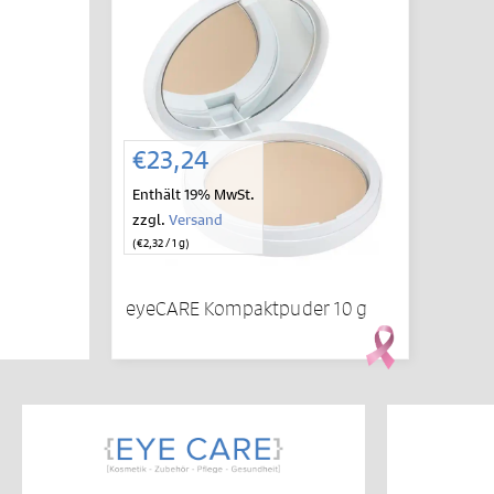
€
23,24
Enthält 19% MwSt.
zzgl.
Versand
(
€
2,32
/ 1 g)
eyeCARE Kompaktpuder 10 g