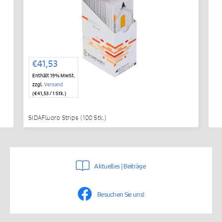
€
41,53
Enthält 19% MwSt.
zzgl.
Versand
(
€
41,53
/ 1 Stk.)
SIDAFluoro Strips (100 Stk.)
Aktuelles | Beiträge
Besuchen Sie uns!