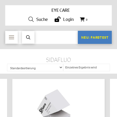
EYE CARE
Suche
Login
0
NEU: FARBTEST
SIDAFLUO
Einzelnes Ergebnis wird
angezeigt
IN DEN WARENKORB