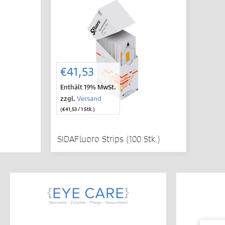
IN DEN
WARENKORB
€
41,53
Enthält 19% MwSt.
zzgl.
Versand
(
€
41,53
/ 1 Stk.)
SIDAFluoro Strips (100 Stk.)