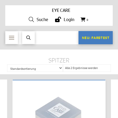
EYE CARE
Suche
Login
0
NEU: FARBTEST
SPITZER
Alle 2 Ergebnisse werden
angezeigt
IN DEN WARENKORB