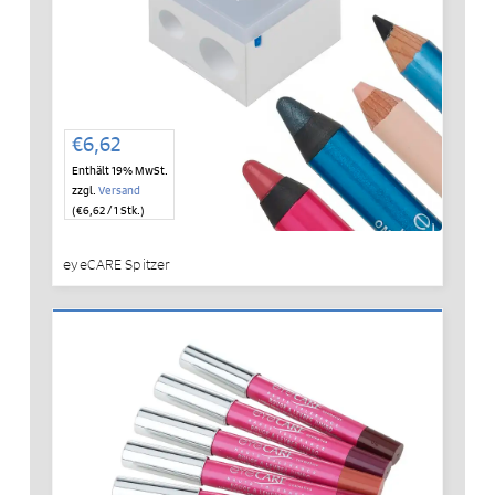
€
6,62
Enthält 19% MwSt.
zzgl.
Versand
(
€
6,62
/ 1 Stk.)
eyeCARE Spitzer