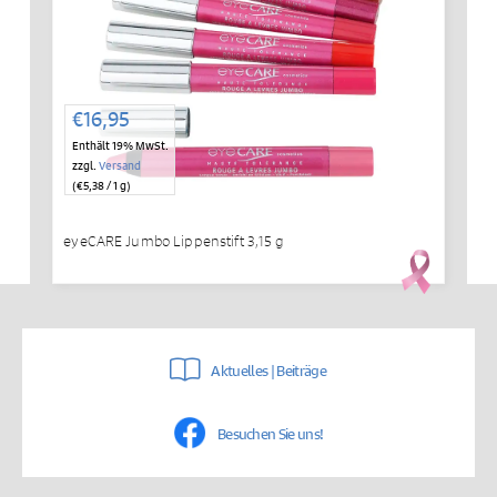
€
16,95
Enthält 19% MwSt.
zzgl.
Versand
(
€
5,38
/ 1 g)
eyeCARE Jumbo Lippenstift 3,15 g
Aktuelles | Beiträge
Besuchen Sie uns!