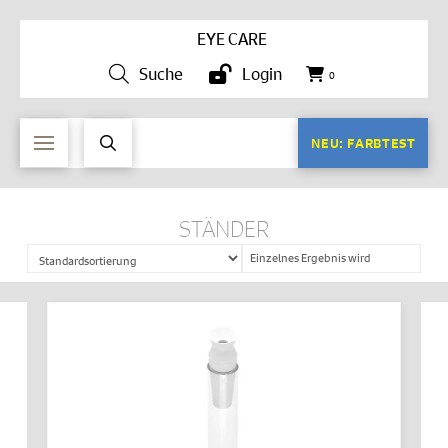
EYE CARE
Suche
Login
0
NEU: FARBTEST
STÄNDER
Einzelnes Ergebnis wird
angezeigt