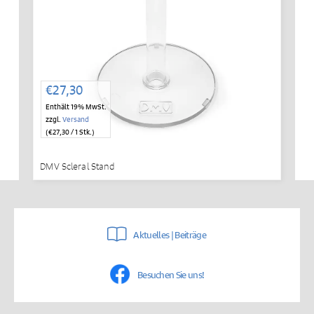
€
27,30
Enthält 19% MwSt.
zzgl.
Versand
(
€
27,30
/ 1 Stk.)
DMV Scleral Stand
Aktuelles | Beiträge
Besuchen Sie uns!