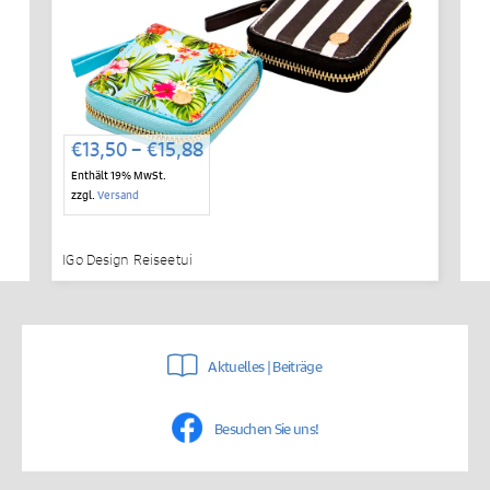
Preisspanne:
€
13,50
–
€
15,88
€13,50
Enthält 19% MwSt.
bis
zzgl.
Versand
€15,88
IGo Design Reiseetui
Aktuelles | Beiträge
Besuchen Sie uns!