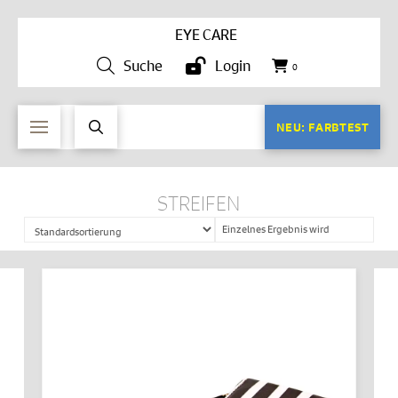
EYE CARE
Suche
Login
0
NEU: FARBTEST
STREIFEN
Einzelnes Ergebnis wird
angezeigt