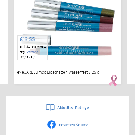
€
13,55
Enthält 19% MwSt.
zzgl.
Versand
(
€
4,17
/ 1 g)
eyeCARE Jumbo Lidschatten wasserfest 3,25 g
Aktuelles | Beiträge
Besuchen Sie uns!