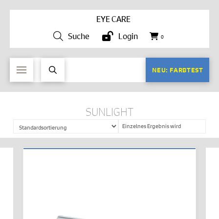
EYE CARE
Suche
Login
0
NEU: FARBTEST
SUNLIGHT
Einzelnes Ergebnis wird
angezeigt