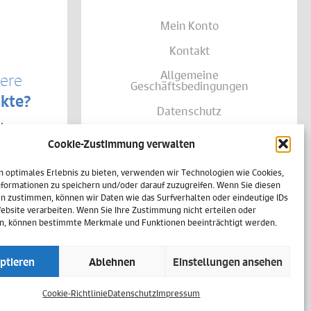
Mein Konto
Kontakt
Allgemeine
sere
Geschäftsbedingungen
kte?
Datenschutz
te von
Widerruf
träglich
Cookie-Zustimmung verwalten
se Ihrer
Zahlungsweisen
shalb
h
n optimales Erlebnis zu bieten, verwenden wir Technologien wie Cookies,
Versand & Lieferung
einer
formationen zu speichern und/oder darauf zuzugreifen. Wenn Sie diesen
n zustimmen, können wir Daten wie das Surfverhalten oder eindeutige IDs
Impressum
Website verarbeiten. Wenn Sie Ihre Zustimmung nicht erteilen oder
n, können bestimmte Merkmale und Funktionen beeinträchtigt werden.
Cookie-Richtlinie (EU)
ptieren
Ablehnen
Einstellungen ansehen
Vertrag widerrufen
Cookie-Richtlinie
Datenschutz
Impressum