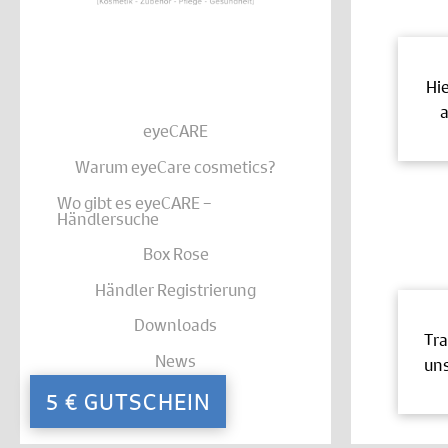
Hi
a
eyeCARE
Warum eyeCare cosmetics?
Wo gibt es eyeCARE –
Händlersuche
Box Rose
Händler Registrierung
Downloads
Tra
News
uns
Kontakt
5 € GUTSCHEIN