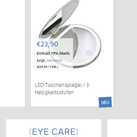
IN DEN
WARENKORB
€
23,90
Enthält 19% MwSt.
zzgl.
Versand
(
€
23,90
/ 1 Stk.)
LED-Taschenspiegel / 3
Helligkeitsstufen
NEU