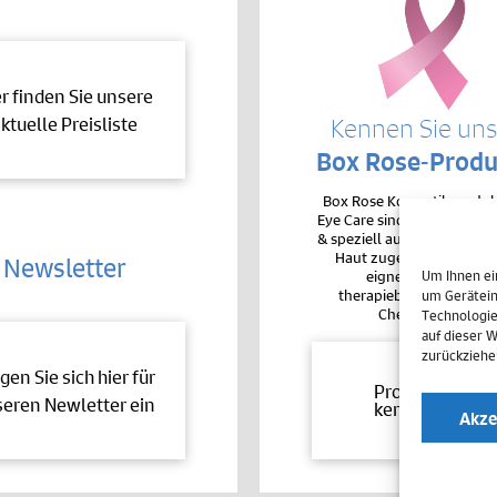
er finden Sie unsere
ktuelle Preisliste
Kennen Sie un
Box Rose-Produ
Box Rose Kosmetikproduk
Eye Care sind sehr hochver
& speziell auf die Bedürfnis
Haut zugeschnitten. De
Newsletter
eignen sie sich auc
Um Ihnen ei
therapiebegleitend bei 
um Gerätein
Chemotherapie.
Technologie
auf dieser 
zurückziehe
gen Sie sich hier für
Produkte
eren Newletter ein
kennenlernen
Akze