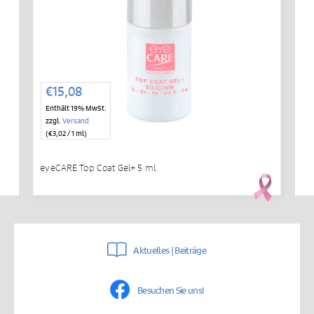
€
15,08
Enthält 19% MwSt.
zzgl.
Versand
(
€
3,02
/ 1 ml)
eyeCARE Top Coat Gel+ 5 ml
Aktuelles | Beiträge
Besuchen Sie uns!