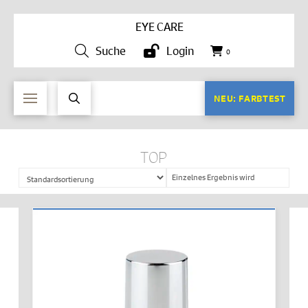
EYE CARE
Suche
Login
0
NEU: FARBTEST
TOP
Einzelnes Ergebnis wird
angezeigt
IN DEN WARENKORB