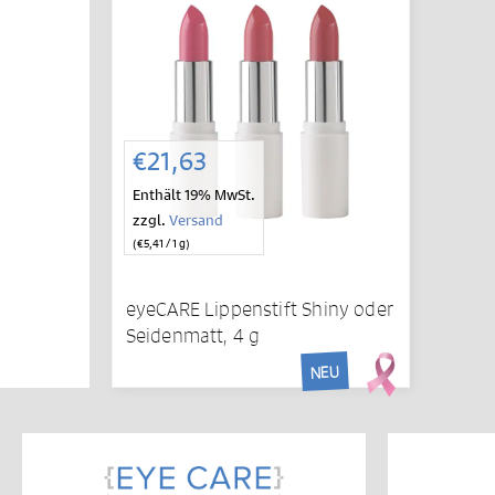
€
21,63
Enthält 19% MwSt.
zzgl.
Versand
(
€
5,41
/ 1 g)
eyeCARE Lippenstift Shiny oder
Seidenmatt, 4 g
NEU