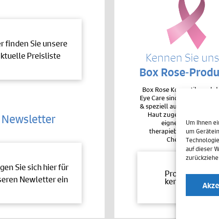
er finden Sie unsere
ktuelle Preisliste
Kennen Sie un
Box Rose-Produ
Box Rose Kosmetikproduk
Eye Care sind sehr hochver
& speziell auf die Bedürfnis
Haut zugeschnitten. De
Newsletter
eignen sie sich auc
Um Ihnen ei
therapiebegleitend bei 
um Gerätein
Chemotherapie.
Technologie
auf dieser 
zurückziehe
gen Sie sich hier für
Produkte
eren Newletter ein
kennenlernen
Akze