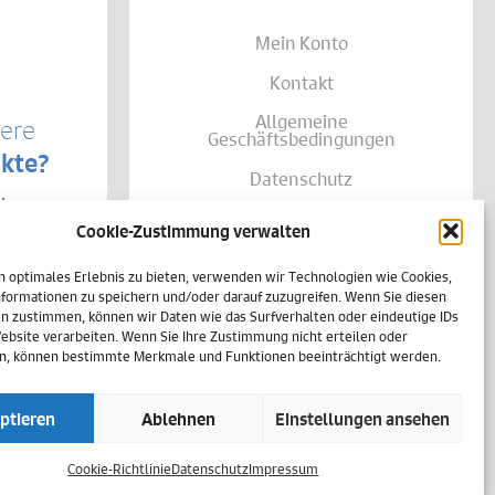
Mein Konto
Kontakt
Allgemeine
sere
Geschäftsbedingungen
kte?
Datenschutz
te von
Widerruf
träglich
Cookie-Zustimmung verwalten
se Ihrer
Zahlungsweisen
shalb
h
n optimales Erlebnis zu bieten, verwenden wir Technologien wie Cookies,
Versand & Lieferung
einer
formationen zu speichern und/oder darauf zuzugreifen. Wenn Sie diesen
n zustimmen, können wir Daten wie das Surfverhalten oder eindeutige IDs
Impressum
Website verarbeiten. Wenn Sie Ihre Zustimmung nicht erteilen oder
n, können bestimmte Merkmale und Funktionen beeinträchtigt werden.
Cookie-Richtlinie (EU)
ptieren
Ablehnen
Einstellungen ansehen
Vertrag widerrufen
Cookie-Richtlinie
Datenschutz
Impressum