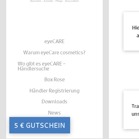
Hi
a
eyeCARE
Warum eyeCare cosmetics?
Wo gibt es eyeCARE –
Händlersuche
Box Rose
Händler Registrierung
Downloads
Tra
News
uns
Kontakt
5 € GUTSCHEIN